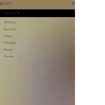
B L O G
All Posts
All Posts
Sociedad
Viajes
Filosofía
Poesía
Cuentos